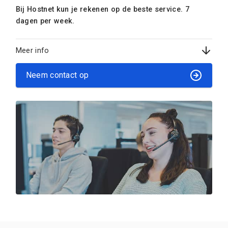
Bij Hostnet kun je rekenen op de beste service. 7
dagen per week.
Meer info
Neem contact op